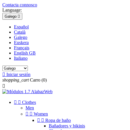
Contacta connosco
Language:
Galego

Español
Català
Galego
Euskera
Français
English GB
Italiano

Iniciar sesión
shopping_cart
Carro
(0)



Clothes
Men


Women


Ropa de baño
Bañadores y bikinis