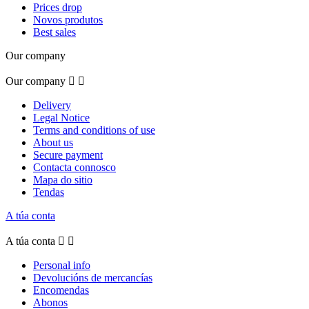
Prices drop
Novos produtos
Best sales
Our company
Our company


Delivery
Legal Notice
Terms and conditions of use
About us
Secure payment
Contacta connosco
Mapa do sitio
Tendas
A túa conta
A túa conta


Personal info
Devolucións de mercancías
Encomendas
Abonos