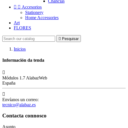
Chanclas


Accesorios
Stationery
Home Accessories
Art
FLORES

Pesquisar
Inicios
Información da tenda

Módulos 1.7 AlabazWeb
España

Envíanos un correo:
tecnico@alabaz.es
Contacta connosco
Asunto